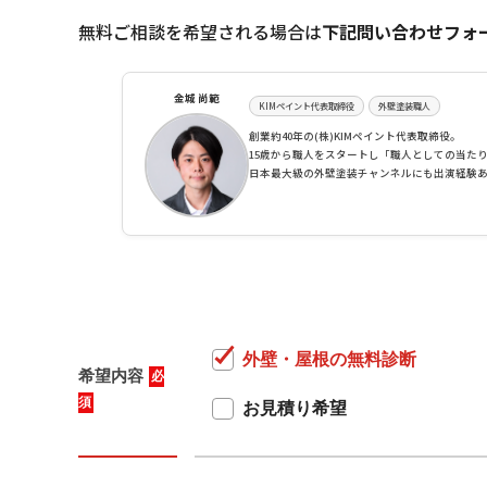
無料ご相談を希望される場合は
下記問い合わせフォ
金城 尚範
KIMペイント代表取締役
外壁塗装職人
創業約40年の(株)KIMペイント代表取締役。
15歳から職人をスタートし「職人としての当た
日本最大級の外壁塗装チャンネルにも出演経験
外壁・屋根の無料診断
希望内容
必
須
お見積り希望