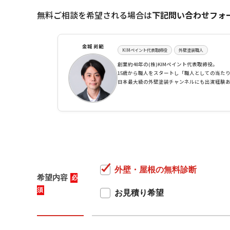
無料ご相談を希望される場合は
下記問い合わせフォ
金城 尚範
KIMペイント代表取締役
外壁塗装職人
創業約40年の(株)KIMペイント代表取締役。
15歳から職人をスタートし「職人としての当た
日本最大級の外壁塗装チャンネルにも出演経験
外壁・屋根の無料診断
希望内容
必
須
お見積り希望